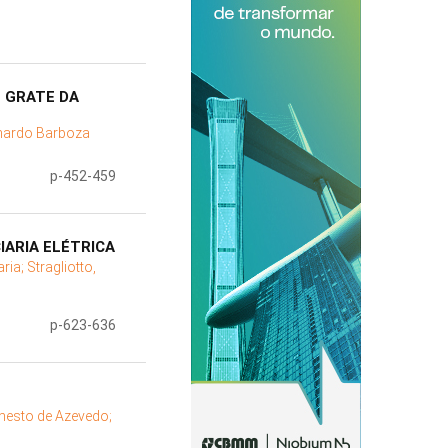
T GRATE DA
onardo Barboza
p-452-459
IARIA ELÉTRICA
aria;
Stragliotto,
p-623-636
nesto de Azevedo;