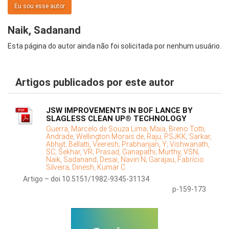
Eu sou esse autor
Naik, Sadanand
Esta página do autor ainda não foi solicitada por nenhum usuário.
Artigos publicados por este autor
JSW IMPROVEMENTS IN BOF LANCE BY
SLAGLESS CLEAN UP® TECHNOLOGY
Guerra, Marcelo de Souza Lima;
Maia, Breno Totti;
Andrade, Wellington Morais de;
Raju, PSJKK;
Sarkar,
Abhijit;
Bellatti, Veeresh;
Prabhanjan, Y;
Vishwanath,
SC;
Sekhar, VR;
Prasad, Ganapathi;
Murthy, VSN;
Naik, Sadanand;
Desai, Navin N;
Garajau, Fabrício
Silveira;
Dinesh, Kumar C
Artigo – doi 10.5151/1982-9345-31134
p-159-173