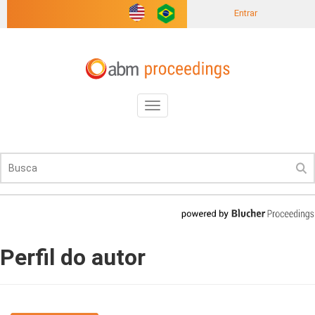
Entrar
Toggle
navigation
Perfil do autor