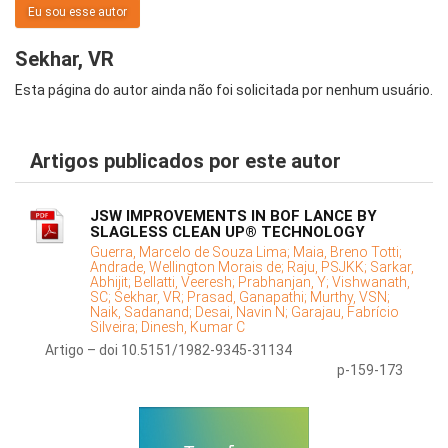
Eu sou esse autor
Sekhar, VR
Esta página do autor ainda não foi solicitada por nenhum usuário.
Artigos publicados por este autor
JSW IMPROVEMENTS IN BOF LANCE BY
SLAGLESS CLEAN UP® TECHNOLOGY
Guerra, Marcelo de Souza Lima;
Maia, Breno Totti;
Andrade, Wellington Morais de;
Raju, PSJKK;
Sarkar,
Abhijit;
Bellatti, Veeresh;
Prabhanjan, Y;
Vishwanath,
SC;
Sekhar, VR;
Prasad, Ganapathi;
Murthy, VSN;
Naik, Sadanand;
Desai, Navin N;
Garajau, Fabrício
Silveira;
Dinesh, Kumar C
Artigo – doi 10.5151/1982-9345-31134
p-159-173