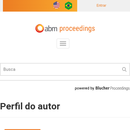
Entrar
Toggle
navigation
Perfil do autor