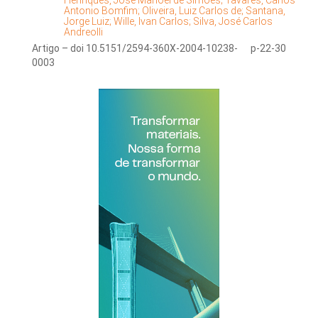
Henriques, José Manoel de Simões;
Tavares, Carlos
Antonio Bomfim;
Oliveira, Luiz Carlos de;
Santana,
Jorge Luiz;
Wille, Ivan Carlos;
Silva, José Carlos
Andreolli
Artigo – doi 10.5151/2594-360X-2004-10238-
p-22-30
0003