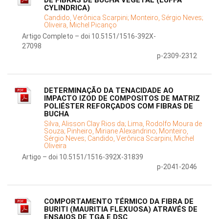
DE FIBRAS DE BUCHA VEGETAL (LUFFA
CYLINDRICA)
Candido, Verônica Scarpini;
Monteiro, Sérgio Neves;
Oliveira, Michel Picanço
Artigo Completo – doi 10.5151/1516-392X-
27098
p-2309-2312
DETERMINAÇÃO DA TENACIDADE AO
IMPACTO IZOD DE COMPOSITOS DE MATRIZ
POLIÉSTER REFORÇADOS COM FIBRAS DE
BUCHA
Silva, Alisson Clay Rios da;
Lima, Rodolfo Moura de
Souza;
Pinheiro, Miriane Alexandrino;
Monteiro,
Sérgio Neves;
Candido, Verônica Scarpini;
Michel
Oliveira
Artigo – doi 10.5151/1516-392X-31839
p-2041-2046
COMPORTAMENTO TÉRMICO DA FIBRA DE
BURITI (MAURITIA FLEXUOSA) ATRAVÉS DE
ENSAIOS DE TGA E DSC