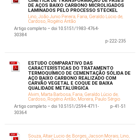
CINÉTICA DE TRANSFORMAÇÃO DE FASES
DE AÇOS BAIXO CARBONO MICROLIGADOS
LAMINADOS PELO PROCESSO STECKEL
Lino, João Junio Pereira;
Faria, Geraldo Lúcio de;
Cardoso, Rogério Antão
Artigo completo – doi 10.5151/1983-4764-
30384
p-222-235
ESTUDO COMPARATIVO DAS
CARACTERÍSTICAS DO TRATAMENTO
TERMOQUÍMICO DE CEMENTAÇÃO SÓLIDA DE
AÇO BAIXO CARBONO REALIZADO COM
CARVÃO VEGETAL E COQUE DE BAIXA
QUALIDADE METALÚRGICA
Alvim, Marta Barbosa;
Faria, Geraldo Lúcio de;
Cardoso, Rogério Antão;
Moreira, Paulo Sérgio
Artigo completo – doi 10.5151/2594-4711-
p-41-51
30364
Souza, Altair Lucio de;
Borges, Jacson Morais;
Lino,