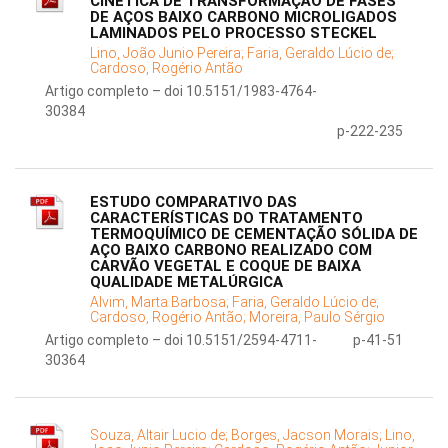
CINÉTICA DE TRANSFORMAÇÃO DE FASES
DE AÇOS BAIXO CARBONO MICROLIGADOS
LAMINADOS PELO PROCESSO STECKEL
Lino, João Junio Pereira;
Faria, Geraldo Lúcio de;
Cardoso, Rogério Antão
Artigo completo – doi 10.5151/1983-4764-
30384
p-222-235
ESTUDO COMPARATIVO DAS
CARACTERÍSTICAS DO TRATAMENTO
TERMOQUÍMICO DE CEMENTAÇÃO SÓLIDA DE
AÇO BAIXO CARBONO REALIZADO COM
CARVÃO VEGETAL E COQUE DE BAIXA
QUALIDADE METALÚRGICA
Alvim, Marta Barbosa;
Faria, Geraldo Lúcio de;
Cardoso, Rogério Antão;
Moreira, Paulo Sérgio
Artigo completo – doi 10.5151/2594-4711-
p-41-51
30364
Souza, Altair Lucio de;
Borges, Jacson Morais;
Lino,