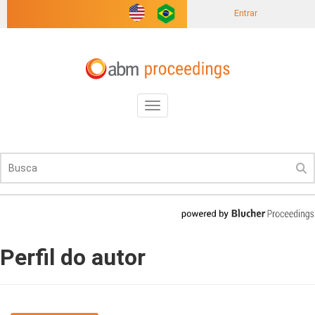
Entrar
Toggle
navigation
Perfil do autor