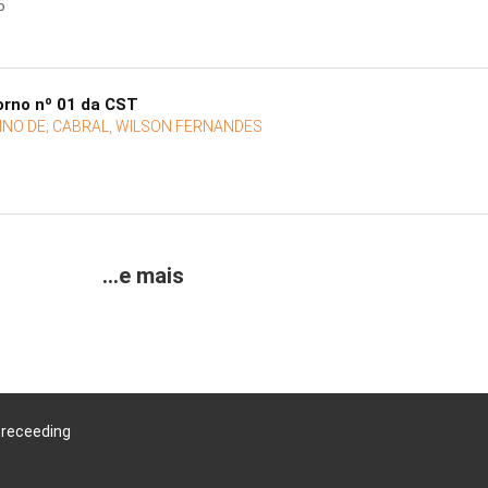
5
rno nº 01 da CST
INO DE;
CABRAL, WILSON FERNANDES
...e mais
Preceeding