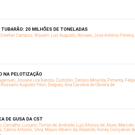
 TUBARÃO: 20 MILHÕES DE TONELADAS
, Estefan Campos;
Wasem, Luiz Augusto;
Novaes, José Antônio Pereira
O NA PELOTIZAÇÃO
gensen, Josiane Lira Batista;
Custódio, Denisio Miranda;
Pimenta, Felip
 Rossano Augusto Pilon;
Dieguez, Ana Carolina de Oliveira de
A DE GUSA DA CST
o;
Carvalho, Luciano Torres de;
Andrade, Luiz Afonso de;
Alves, Marcelo
, Carlos Antonio;
Silva, Mauro Ribeiro da;
Rezende, Roney Gonçalves d