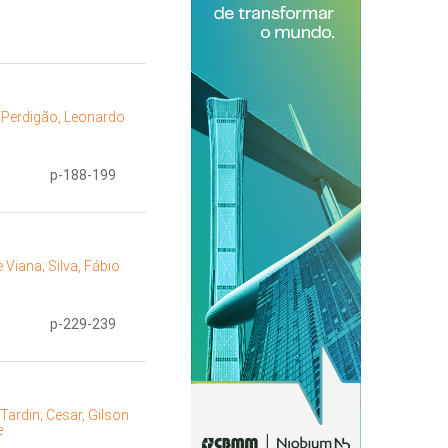
;
Perdigão, Leonardo
p-188-199
e Viana;
Silva, Fábio
p-229-239
 Tardin;
Cesar, Gilson
e