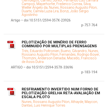
Cienfuegos, Camilo;
Júnior, Fernando Luiz Câmara
Campos;
Mayerhorfer, Frederico Correa;
Silva,
Weiller Ângelo da;
Nunes, Rossano Augusto Pilon;
Duarte, Camila Luzia Lira;
Bonzi, João Sérgio
Agostinho
Artigo – doi 10.5151/2594-357X-23926
p-757-764
PELOTIZAÇÃO DE MINÉRIO DE FERRO
COMINUIDO POR MULTIPLAS PRENSAGENS
Trés, Eduardo Poltronieri;
Bueno, Gilvandro;
Nunes,
Rossano Augusto Pilon;
Fernandes, Rodrigo Boyer;
Thomzini, Anderson Denadai;
Macedo, Francisco
de Assis Dutra
ARTIGO – doi 10.5151/2594-357X-33696
p-183-194
RESFRIAMENTO INVERTIDO NUM FORNO DE
PELOTIZAÇÃO GRELHA RETA-AVALIAÇÃO EM
ESCALA PILOTO
Nunes, Rossano Augusto Pilon;
Athayde, Maycon;
Dantas, Luis Henrique Torres