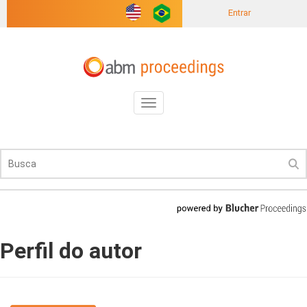
Entrar
Toggle
navigation
Perfil do autor