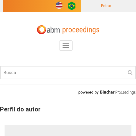
Entrar
Toggle
navigation
Perfil do autor