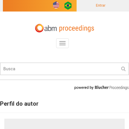
Entrar
Toggle
navigation
Perfil do autor