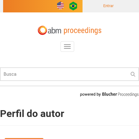
Entrar
Toggle
navigation
Perfil do autor