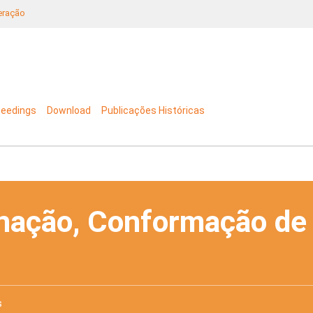
neração
ceedings
Download
Publicações Históricas
nação, Conformação de
s