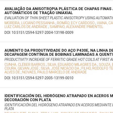
AVALIAÇÃO DA ANISOTROPIA PLÁSTICA DE CHAPAS FINAS
AUTOMÁTICOS DE TRAÇÃO UNIAXIAL
EVALUATION OF THIN SHEET PLASTIC ANISOTROPY USING AUTOMATI
MOREIRA, LUCIANO PESSANHA
;
ROMÃO, ECY CARDOSO
;
VIANA, C
LUIZ CARLOS DE ANDRADE
;
SAMPAIO, ALEXANDRE PIMENTEL
DOI: 10.5151/2594-5297-2004-13198-0009
AUMENTO DA PRODUTIVIDADE DO AÇO P430E, NA LINHA D
DECAPAGEM CONTÍNUA DE BOBINAS LAMINADAS A QUENTE
PRODUCTIVITY INCREASE OF FERRITIC GRADE HOT COILS AT FIRST 
CUNHA, CLÉBER BARROS
;
SILVA, EDUARDO MILAGRES DA
;
SOUZA, 
COURA, GILVAN JOSÉ
;
SILVA, JOSÉ NICÁCIO DA
;
FILHO, RODOLFO T
ALVES DE
;
NOVAES, PAULO MARCELO DE ANDRADE
DOI: 10.5151/2594-5297-2005-13199-0010
IDENTIFICACIÓN DEL HIDRÓGENO ATRAPADO EN ACEROS M
DECORACIÓN CON PLATA
IDENTIFICACIÓN DEL HIDRÓGENO ATRAPADO EN ACEROS MEDIANTE 
PLATA