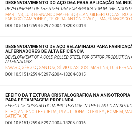
DESENVOLVIMENTO DO AÇO D6A PARA APLICAÇÃO NA IND
DEVELOPMENT OF THE STEEL D6A FOR APPLICATION IN THE INDUST
MARTINS, LUIS FERNANDO MAFFEIS
;
BELAN, GILBERTO
;
CASTRO, 
FABRÍCIO CAMPONEZ
;
TEIXEIRA, ANTÔNIO VAZ
;
LIMA, FRANCISCO
DOI: 10.5151/2594-5297-2004-13203-0014
DESENVOLVIMENTO DE AÇO RELAMINADO PARA FABRICAÇ
ALTERNADORES DE ALTA EFICIÊNCIA
DEVELOPMENT OF A COLD ROLLED STEEL FOR STATOR PRODUCTION 
ALTERNATORS
FAVARO, SÉRGIO
;
SANTOS, SÍLVIO DIAS DOS
;
MARTINS, LUIS FERN
DOI: 10.5151/2594-5297-2004-13204-0015
EFEITO DA TEXTURA CRISTALOGRÁFICA NA ANISOTROPIA
PARA ESTAMPAGEM PROFUNDA
EFFECT OF CRYSTALLOGRAPHIC TEXTURE IN THE PLASTIC ANISOTRO
FILHO, ANTENOR FERREIRA
;
PLAUT, RONALD LESLEY
;
BOMFIM, MA
BATISTA DE
DOI: 10.5151/2594-5297-2004-13205-0016