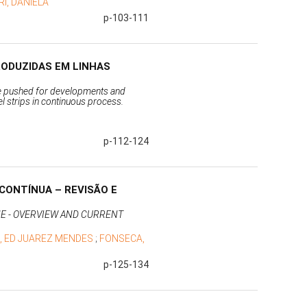
RI, DANIELA
p-103-111
RODUZIDAS EM LINHAS
ve pushed for developments and
 strips in continuous process.
p-112-124
CONTÍNUA – REVISÃO E
NE - OVERVIEW AND CURRENT
S, ED JUAREZ MENDES
;
FONSECA,
p-125-134