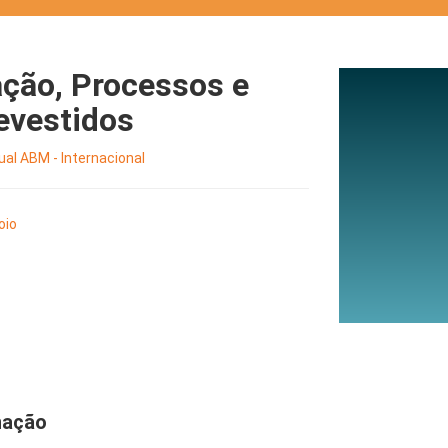
ção, Processos e
evestidos
al ABM - Internacional
oio
nação