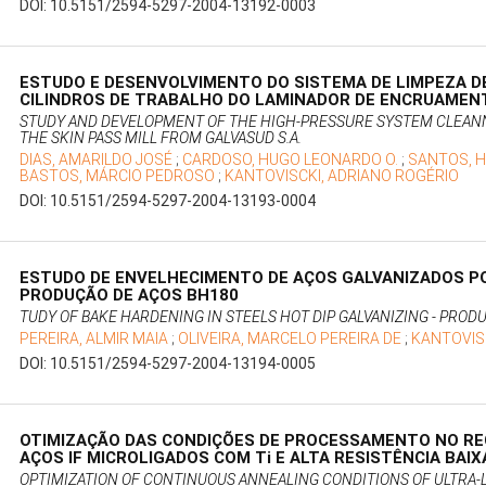
DOI: 10.5151/2594-5297-2004-13192-0003
ESTUDO E DESENVOLVIMENTO DO SISTEMA DE LIMPEZA D
CILINDROS DE TRABALHO DO LAMINADOR DE ENCRUAMENT
STUDY AND DEVELOPMENT OF THE HIGH-PRESSURE SYSTEM CLEAN
THE SKIN PASS MILL FROM GALVASUD S.A.
DIAS, AMARILDO JOSÉ
;
CARDOSO, HUGO LEONARDO O.
;
SANTOS, 
BASTOS, MÁRCIO PEDROSO
;
KANTOVISCKI, ADRIANO ROGÉRIO
DOI: 10.5151/2594-5297-2004-13193-0004
ESTUDO DE ENVELHECIMENTO DE AÇOS GALVANIZADOS PO
PRODUÇÃO DE AÇOS BH180
TUDY OF BAKE HARDENING IN STEELS HOT DIP GALVANIZING - PROD
PEREIRA, ALMIR MAIA
;
OLIVEIRA, MARCELO PEREIRA DE
;
KANTOVIS
DOI: 10.5151/2594-5297-2004-13194-0005
OTIMIZAÇÃO DAS CONDIÇÕES DE PROCESSAMENTO NO R
AÇOS IF MICROLIGADOS COM Ti E ALTA RESISTÊNCIA BAIX
OPTIMIZATION OF CONTINUOUS ANNEALING CONDITIONS OF ULTRA-