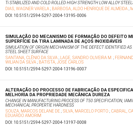
Ti STABILIZED AND COLD ROLLED HIGH STRENGTH LOW ALLOY STEEL
DIAS, WAGNER VARELA
;
BARBOSA, ALDO HENRIQUE DE ALMEIDA
;
M
DOI: 10.5151/2594-5297-2004-13195-0006
SIMULAÇÃO DO MECANISMO DE FORMAÇÃO DO DEFEITO M
SUPERFÍCIE DA TIRA LAMINADA DE AÇOS INOXIDÁVEIS
SIMULATION OF ORIGIN MECHANISM OF THE DEFECT IDENTIFIED A
STEEL SHEET SURFACE
SANTANA, CLÊNIO DA SILVA
;
LAGE, SANDRO OLIVEIRA M.
;
FERNAND
WILIAN DA SILVA
;
BATISTA, JOSÉ CARLOS
DOI: 10.5151/2594-5297-2004-13196-0007
ALTERAÇÃO DO PROCESSO DE FABRICAÇÃO DA ESPECIFICA
MELHORIA DA PROPRIEDADE MECÂNICA DUREZA
CHANGE IN MANUFACTURING PROCESS OF T50 SPECIFICATION, IAM
MECHANICAL PROPERTIE HARDNESS
SOUZA, MARCOS DELANE DE
;
SILVA, MARCELO PORTO
;
CABRAL, 
EDUARDO AMORIM
DOI: 10.5151/2594-5297-2004-13197-0008