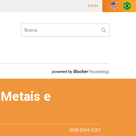
Entrar
 Metais e
ISSN 2594-5297