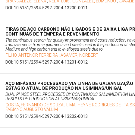
BRANDALEZE, ELENA
;
REDA, LUIS
;
GONZALEZ, EDMUNDO
;
CAVALIE
DOI: 10.5151/2594-5297-2004-13200-0011
TIRAS DE AÇO CARBONO NÃO LIGADOS E DE BAIXA LIGA P
CONTÍNUAS DE TÊMPERA E REVENIMENTO
The continuous search for quality improvement and costs reduction, ha
improvements from equipments and steels used in the production of steel
Medium and high carbon and low- alloyed steels due to
FILHO, ANTENOR FERREIRA
;
ASAMER, NORBERT
DOI: 10.5151/2594-5297-2004-13201-0012
AÇO BIFÁSICO PROCESSADO VIA LINHA DE GALVANIZAÇÃO 
ESTÁGIO ATUAL DE PRODUÇÃO NA USIMINAS/UNIGAL
DUAL PHASE STEEL PROCESSED BY CONTINUOUS GALVANIZATION LI
RESULTS OF PRODUCTION AT USIMINAS/UNIGAL
COSTA, FERNANDO DE SOUZA
;
LIMA, HEYNE RODRIGUES DE
;
TAIS
FABIANO AUGUSTO VALLIM
DOI: 10.5151/2594-5297-2004-13202-0013