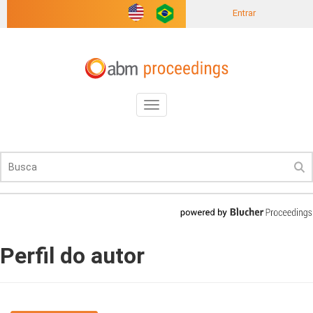
Entrar
Toggle
navigation
Perfil do autor