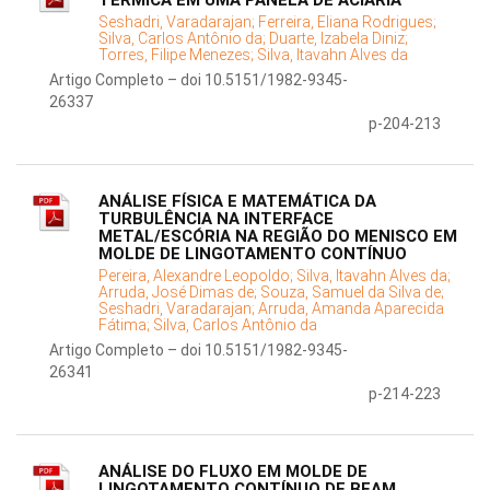
TÉRMICA EM UMA PANELA DE ACIARIA
Seshadri, Varadarajan;
Ferreira, Eliana Rodrigues;
Silva, Carlos Antônio da;
Duarte, Izabela Diniz;
Torres, Filipe Menezes;
Silva, Itavahn Alves da
Artigo Completo – doi 10.5151/1982-9345-
26337
p-204-213
ANÁLISE FÍSICA E MATEMÁTICA DA
TURBULÊNCIA NA INTERFACE
METAL/ESCÓRIA NA REGIÃO DO MENISCO EM
MOLDE DE LINGOTAMENTO CONTÍNUO
Pereira, Alexandre Leopoldo;
Silva, Itavahn Alves da;
Arruda, José Dimas de;
Souza, Samuel da Silva de;
Seshadri, Varadarajan;
Arruda, Amanda Aparecida
Fátima;
Silva, Carlos Antônio da
Artigo Completo – doi 10.5151/1982-9345-
26341
p-214-223
ANÁLISE DO FLUXO EM MOLDE DE
LINGOTAMENTO CONTÍNUO DE BEAM