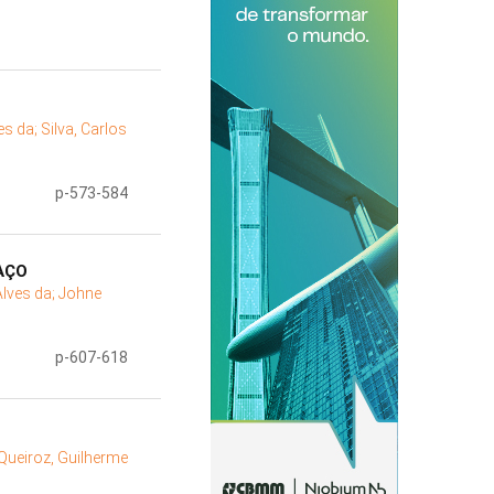
ves da;
Silva, Carlos
p-573-584
AÇO
Alves da;
Johne
p-607-618
Queiroz, Guilherme