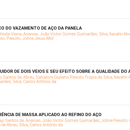
CO DO VAZAMENTO DE AÇO DA PANELA
Weslei Viana;
Ananias, João Victor Gomes Guimarães;
Silva, Itavahn Al
oto;
Peixoto, Johne Jesus Mol
IDOR DE DOIS VEIOS E SEU EFEITO SOBRE A QUALIDADE DO 
jo Santos de;
Abreu, Salvatore Giuliano Peixoto Tropia de;
Silva, Itavahn 
marães;
Silva, Carlos Antônio da
ÊNCIA DE MASSA APLICADO AO REFINO DO AÇO
újo Santos de;
Ananias, João Victor Gomes Guimarães;
Johne Peixoto;
a de Abreu;
Silva, Carlos Antônio da