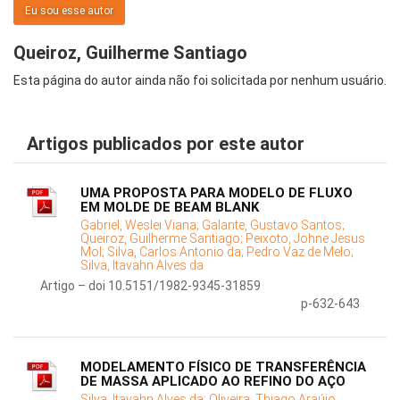
Eu sou esse autor
Queiroz, Guilherme Santiago
Esta página do autor ainda não foi solicitada por nenhum usuário.
Artigos publicados por este autor
UMA PROPOSTA PARA MODELO DE FLUXO
EM MOLDE DE BEAM BLANK
Gabriel, Weslei Viana;
Galante, Gustavo Santos;
Queiroz, Guilherme Santiago;
Peixoto, Johne Jesus
Mol;
Silva, Carlos Antonio da;
Pedro Vaz de Melo;
Silva, Itavahn Alves da
Artigo – doi 10.5151/1982-9345-31859
p-632-643
MODELAMENTO FÍSICO DE TRANSFERÊNCIA
DE MASSA APLICADO AO REFINO DO AÇO
Silva, Itavahn Alves da;
Oliveira, Thiago Araújo