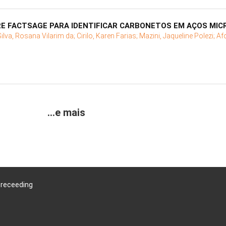
RE FACTSAGE PARA IDENTIFICAR CARBONETOS EM AÇOS MIC
Silva, Rosana Vilarim da;
Cirilo, Karen Farias;
Mazini, Jaqueline Polezi;
Af
...e mais
Preceeding