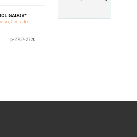
ROLIGADOS*
onso, Conrado
p-2707-2720