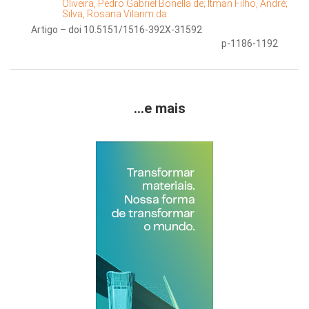
Oliveira, Pedro Gabriel Bonella de;
Itman Filho, André;
Silva, Rosana Vilarim da
Artigo – doi 10.5151/1516-392X-31592
p-1186-1192
...e mais