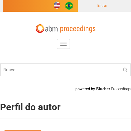
Entrar
Toggle
navigation
Perfil do autor