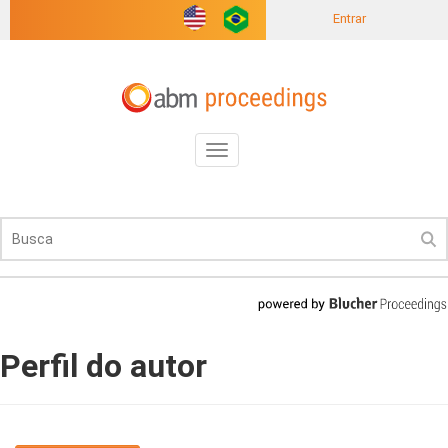
Entrar
Toggle
navigation
Perfil do autor