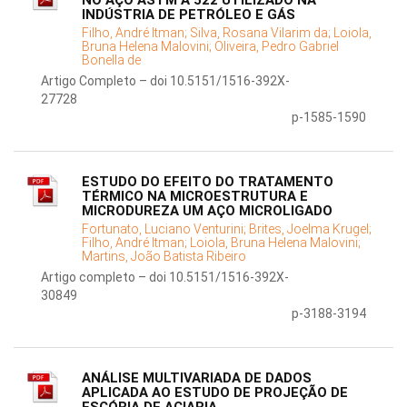
NO AÇO ASTM A 522 UTILIZADO NA
INDÚSTRIA DE PETRÓLEO E GÁS
Filho, André Itman;
Silva, Rosana Vilarim da;
Loiola,
Bruna Helena Malovini;
Oliveira, Pedro Gabriel
Bonella de
Artigo Completo – doi 10.5151/1516-392X-
27728
p-1585-1590
ESTUDO DO EFEITO DO TRATAMENTO
TÉRMICO NA MICROESTRUTURA E
MICRODUREZA UM AÇO MICROLIGADO
Fortunato, Luciano Venturini;
Brites, Joelma Krugel;
Filho, André Itman;
Loiola, Bruna Helena Malovini;
Martins, João Batista Ribeiro
Artigo completo – doi 10.5151/1516-392X-
30849
p-3188-3194
ANÁLISE MULTIVARIADA DE DADOS
APLICADA AO ESTUDO DE PROJEÇÃO DE