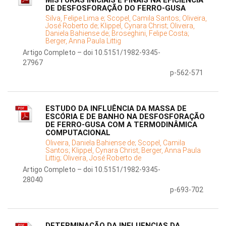
MISTURAS INICIAIS E FINAIS NA EFICIÊNCIA
DE DESFOSFORAÇÃO DO FERRO-GUSA
Silva, Felipe Lima e;
Scopel, Camila Santos;
Oliveira,
José Roberto de;
Klippel, Cynara Christ;
Oliveira,
Daniela Bahiense de;
Broseghini, Felipe Costa;
Berger, Anna Paula Littig
Artigo Completo – doi 10.5151/1982-9345-
27967
p-562-571
ESTUDO DA INFLUÊNCIA DA MASSA DE
ESCÓRIA E DE BANHO NA DESFOSFORAÇÃO
DE FERRO-GUSA COM A TERMODINÂMICA
COMPUTACIONAL
Oliveira, Daniela Bahiense de;
Scopel, Camila
Santos;
Klippel, Cynara Christ;
Berger, Anna Paula
Littig;
Oliveira, José Roberto de
Artigo Completo – doi 10.5151/1982-9345-
28040
p-693-702
DETERMINAÇÃO DA INFLUENCIAS DA