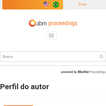
Entrar
Toggle
navigation
Perfil do autor