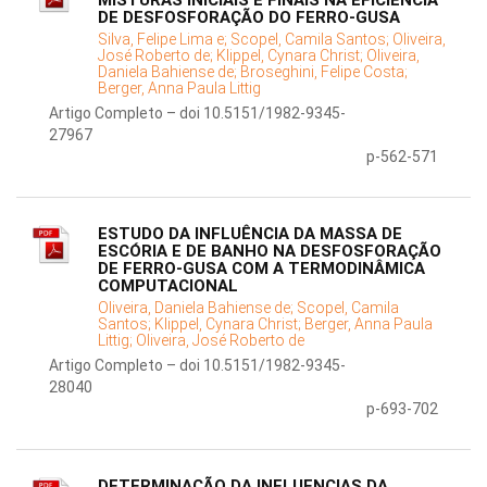
MISTURAS INICIAIS E FINAIS NA EFICIÊNCIA
DE DESFOSFORAÇÃO DO FERRO-GUSA
Silva, Felipe Lima e;
Scopel, Camila Santos;
Oliveira,
José Roberto de;
Klippel, Cynara Christ;
Oliveira,
Daniela Bahiense de;
Broseghini, Felipe Costa;
Berger, Anna Paula Littig
Artigo Completo – doi 10.5151/1982-9345-
27967
p-562-571
ESTUDO DA INFLUÊNCIA DA MASSA DE
ESCÓRIA E DE BANHO NA DESFOSFORAÇÃO
DE FERRO-GUSA COM A TERMODINÂMICA
COMPUTACIONAL
Oliveira, Daniela Bahiense de;
Scopel, Camila
Santos;
Klippel, Cynara Christ;
Berger, Anna Paula
Littig;
Oliveira, José Roberto de
Artigo Completo – doi 10.5151/1982-9345-
28040
p-693-702
DETERMINAÇÃO DA INFLUENCIAS DA