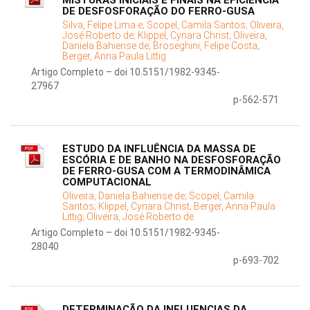
MISTURAS INICIAIS E FINAIS NA EFICIÊNCIA
DE DESFOSFORAÇÃO DO FERRO-GUSA
Silva, Felipe Lima e;
Scopel, Camila Santos;
Oliveira,
José Roberto de;
Klippel, Cynara Christ;
Oliveira,
Daniela Bahiense de;
Broseghini, Felipe Costa;
Berger, Anna Paula Littig
Artigo Completo – doi 10.5151/1982-9345-
27967
p-562-571
ESTUDO DA INFLUÊNCIA DA MASSA DE
ESCÓRIA E DE BANHO NA DESFOSFORAÇÃO
DE FERRO-GUSA COM A TERMODINÂMICA
COMPUTACIONAL
Oliveira, Daniela Bahiense de;
Scopel, Camila
Santos;
Klippel, Cynara Christ;
Berger, Anna Paula
Littig;
Oliveira, José Roberto de
Artigo Completo – doi 10.5151/1982-9345-
28040
p-693-702
DETERMINAÇÃO DA INFLUENCIAS DA