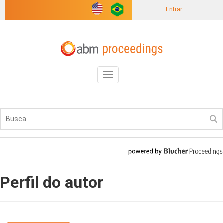
Entrar
Toggle
navigation
Perfil do autor