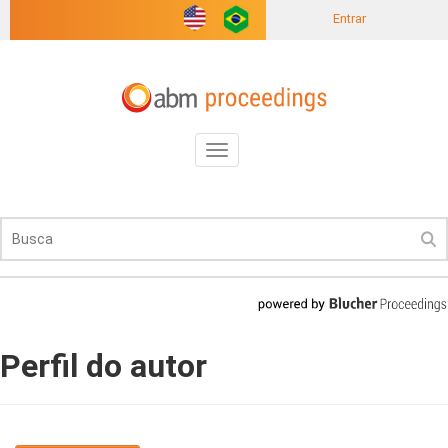
Entrar
Toggle
navigation
Perfil do autor