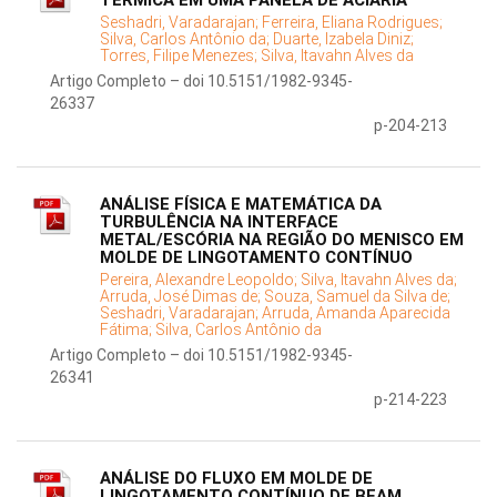
TÉRMICA EM UMA PANELA DE ACIARIA
Seshadri, Varadarajan;
Ferreira, Eliana Rodrigues;
Silva, Carlos Antônio da;
Duarte, Izabela Diniz;
Torres, Filipe Menezes;
Silva, Itavahn Alves da
Artigo Completo – doi 10.5151/1982-9345-
26337
p-204-213
ANÁLISE FÍSICA E MATEMÁTICA DA
TURBULÊNCIA NA INTERFACE
METAL/ESCÓRIA NA REGIÃO DO MENISCO EM
MOLDE DE LINGOTAMENTO CONTÍNUO
Pereira, Alexandre Leopoldo;
Silva, Itavahn Alves da;
Arruda, José Dimas de;
Souza, Samuel da Silva de;
Seshadri, Varadarajan;
Arruda, Amanda Aparecida
Fátima;
Silva, Carlos Antônio da
Artigo Completo – doi 10.5151/1982-9345-
26341
p-214-223
ANÁLISE DO FLUXO EM MOLDE DE
LINGOTAMENTO CONTÍNUO DE BEAM