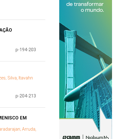
RAÇÃO
p-194-203
zes;
Silva, Itavahn
p-204-213
MENISCO EM
aradarajan;
Arruda,