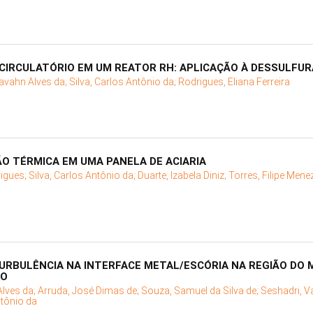
CIRCULATÓRIO EM UM REATOR RH: APLICAÇÃO À DESSULFU
Itavahn Alves da;
Silva, Carlos Antônio da;
Rodrigues, Eliana Ferreira
O TÉRMICA EM UMA PANELA DE ACIARIA
rigues;
Silva, Carlos Antônio da;
Duarte, Izabela Diniz;
Torres, Filipe Mene
TURBULÊNCIA NA INTERFACE METAL/ESCÓRIA NA REGIÃO DO 
UO
Alves da;
Arruda, José Dimas de;
Souza, Samuel da Silva de;
Seshadri, V
ntônio da