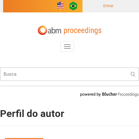
Entrar
Toggle
navigation
Perfil do autor