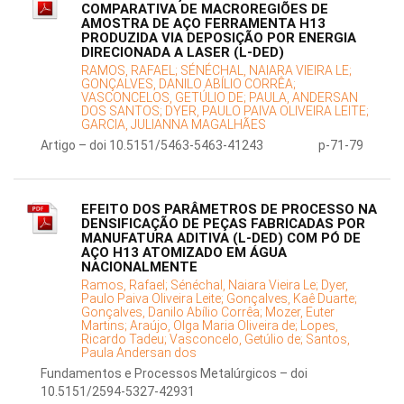
COMPARATIVA DE MACROREGIÕES DE
AMOSTRA DE AÇO FERRAMENTA H13
PRODUZIDA VIA DEPOSIÇÃO POR ENERGIA
DIRECIONADA A LASER (L-DED)
RAMOS, RAFAEL;
SÉNÉCHAL, NAIARA VIEIRA LE;
GONÇALVES, DANILO ABÍLIO CORRÊA;
VASCONCELOS, GETÚLIO DE;
PAULA, ANDERSAN
DOS SANTOS;
DYER, PAULO PAIVA OLIVEIRA LEITE;
GARCIA, JULIANNA MAGALHÃES
Artigo – doi 10.5151/5463-5463-41243
p-71-79
EFEITO DOS PARÂMETROS DE PROCESSO NA
DENSIFICAÇÃO DE PEÇAS FABRICADAS POR
MANUFATURA ADITIVA (L-DED) COM PÓ DE
AÇO H13 ATOMIZADO EM ÁGUA
NACIONALMENTE
Ramos, Rafael;
Sénéchal, Naiara Vieira Le;
Dyer,
Paulo Paiva Oliveira Leite;
Gonçalves, Kaê Duarte;
Gonçalves, Danilo Abílio Corrêa;
Mozer, Euter
Martins;
Araújo, Olga Maria Oliveira de;
Lopes,
Ricardo Tadeu;
Vasconcelo, Getúlio de;
Santos,
Paula Andersan dos
Fundamentos e Processos Metalúrgicos – doi
10.5151/2594-5327-42931