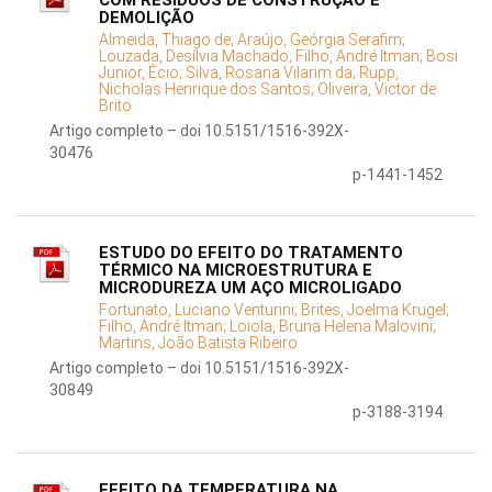
COM RESÍDUOS DE CONSTRUÇÃO E
DEMOLIÇÃO
Almeida, Thiago de;
Araújo, Geórgia Serafim;
Louzada, Desílvia Machado;
Filho, André Itman;
Bosi
Junior, Écio;
Silva, Rosana Vilarim da;
Rupp,
Nicholas Henrique dos Santos;
Oliveira, Victor de
Brito
Artigo completo – doi 10.5151/1516-392X-
30476
p-1441-1452
ESTUDO DO EFEITO DO TRATAMENTO
TÉRMICO NA MICROESTRUTURA E
MICRODUREZA UM AÇO MICROLIGADO
Fortunato, Luciano Venturini;
Brites, Joelma Krugel;
Filho, André Itman;
Loiola, Bruna Helena Malovini;
Martins, João Batista Ribeiro
Artigo completo – doi 10.5151/1516-392X-
30849
p-3188-3194
EFEITO DA TEMPERATURA NA