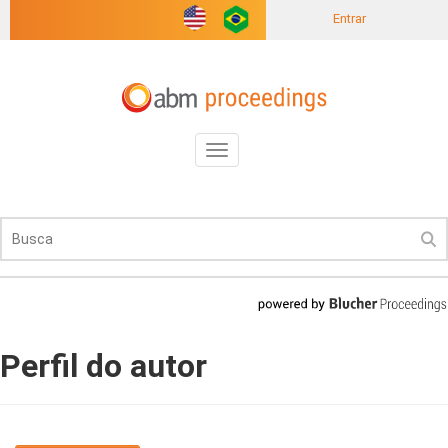
Entrar
Toggle
navigation
Perfil do autor