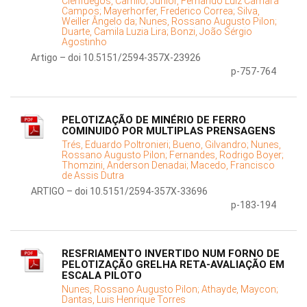
Cienfuegos, Camilo;
Júnior, Fernando Luiz Câmara
Campos;
Mayerhorfer, Frederico Correa;
Silva,
Weiller Ângelo da;
Nunes, Rossano Augusto Pilon;
Duarte, Camila Luzia Lira;
Bonzi, João Sérgio
Agostinho
Artigo – doi 10.5151/2594-357X-23926
p-757-764
PELOTIZAÇÃO DE MINÉRIO DE FERRO
COMINUIDO POR MULTIPLAS PRENSAGENS
Trés, Eduardo Poltronieri;
Bueno, Gilvandro;
Nunes,
Rossano Augusto Pilon;
Fernandes, Rodrigo Boyer;
Thomzini, Anderson Denadai;
Macedo, Francisco
de Assis Dutra
ARTIGO – doi 10.5151/2594-357X-33696
p-183-194
RESFRIAMENTO INVERTIDO NUM FORNO DE
PELOTIZAÇÃO GRELHA RETA-AVALIAÇÃO EM
ESCALA PILOTO
Nunes, Rossano Augusto Pilon;
Athayde, Maycon;
Dantas, Luis Henrique Torres