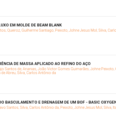
LUXO EM MOLDE DE BEAM BLANK
ntos;
Queiroz, Guilherme Santiago;
Peixoto, Johne Jesus Mol;
Silva, Car
ÊNCIA DE MASSA APLICADO AO REFINO DO AÇO
újo Santos de;
Ananias, João Victor Gomes Guimarães;
Johne Peixoto;
a de Abreu;
Silva, Carlos Antônio da
DO BASCULAMENTO E DRENAGEM DE UM BOF - BASIC OXYGE
tavo Santos;
Silva, Carlos Antônio da;
Peixoto, Johne Jesus Mol;
Silva, I