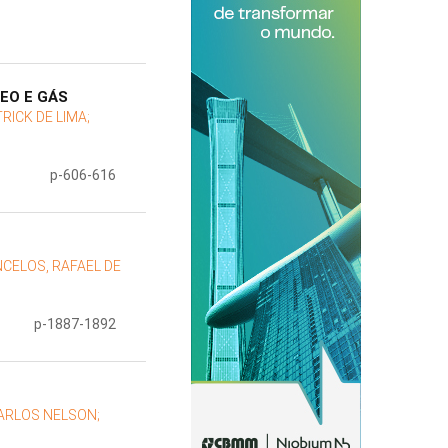
EO E GÁS
RICK DE LIMA;
p-606-616
CELOS, RAFAEL DE
p-1887-1892
CARLOS NELSON;