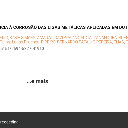
NCIA À CORROSÃO DAS LIGAS METÁLICAS APLICADAS EM DUT
EIRO, KéSIA SIMõES;
AMARAL, DAVI BRAGA GARCIA;
ZANANDREA, BREN
Palos;
Lucas Proença;
RIBEIRO, BERNARDO PAPALéO PEREIRA;
ELIAS,
0.5151/2594-5327-41910
...e mais
Preceeding