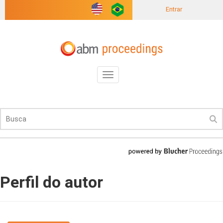
Entrar
Toggle
navigation
Perfil do autor