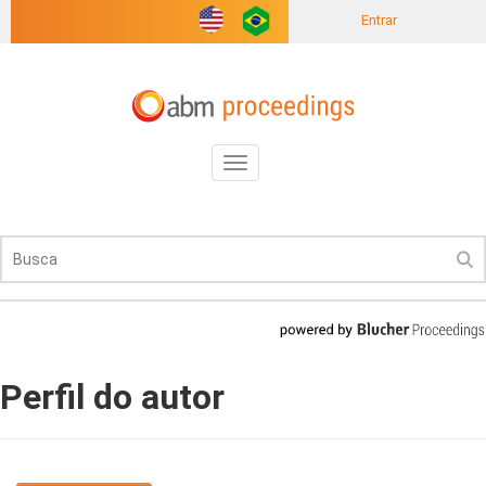
Entrar
Toggle
navigation
Perfil do autor