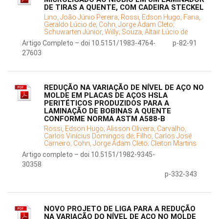
DE TIRAS A QUENTE, COM CADEIRA STECKEL
Lino, João Júnio Pereira;
Rossi, Edson Hugo;
Faria,
Geraldo Lúcio de;
Cohn, Jorge Adam Cleto;
Schuwarten Júnior, Willy;
Souza, Altair Lúcio de
Artigo Completo – doi 10.5151/1983-4764-
p-82-91
27603
REDUÇÃO NA VARIAÇÃO DE NÍVEL DE AÇO NO
MOLDE EM PLACAS DE AÇOS HSLA
PERITÉTICOS PRODUZIDOS PARA A
LAMINAÇÃO DE BOBINAS A QUENTE
CONFORME NORMA ASTM A588-B
Rossi, Edson Hugo;
Alisson Oliveira;
Carvalho,
Carlos Vinícius Domingos de;
Filho, Carlos José
Carneiro;
Cohn, Jorge Adam Cleto;
Cleiton Martins
Artigo completo – doi 10.5151/1982-9345-
30358
p-332-343
NOVO PROJETO DE LIGA PARA A REDUÇÃO
NA VARIAÇÃO DO NÍVEL DE AÇO NO MOLDE