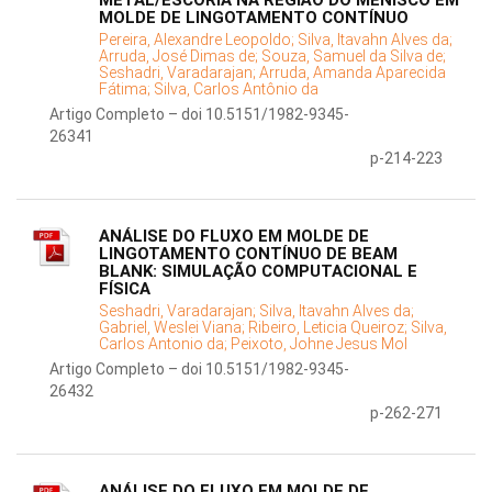
METAL/ESCÓRIA NA REGIÃO DO MENISCO EM
MOLDE DE LINGOTAMENTO CONTÍNUO
Pereira, Alexandre Leopoldo;
Silva, Itavahn Alves da;
Arruda, José Dimas de;
Souza, Samuel da Silva de;
Seshadri, Varadarajan;
Arruda, Amanda Aparecida
Fátima;
Silva, Carlos Antônio da
Artigo Completo – doi 10.5151/1982-9345-
26341
p-214-223
ANÁLISE DO FLUXO EM MOLDE DE
LINGOTAMENTO CONTÍNUO DE BEAM
BLANK: SIMULAÇÃO COMPUTACIONAL E
FÍSICA
Seshadri, Varadarajan;
Silva, Itavahn Alves da;
Gabriel, Weslei Viana;
Ribeiro, Leticia Queiroz;
Silva,
Carlos Antonio da;
Peixoto, Johne Jesus Mol
Artigo Completo – doi 10.5151/1982-9345-
26432
p-262-271
ANÁLISE DO FLUXO EM MOLDE DE