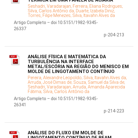
TÉRMICA EM UMA PANELA DE ACIARIA
Seshadri, Varadarajan;
Ferreira, Eliana Rodrigues;
Silva, Carlos Antônio da;
Duarte, Izabela Diniz;
Torres, Filipe Menezes;
Silva, Itavahn Alves da
Artigo Completo – doi 10.5151/1982-9345-
26337
p-204-213
ANÁLISE FÍSICA E MATEMÁTICA DA
TURBULÊNCIA NA INTERFACE
METAL/ESCÓRIA NA REGIÃO DO MENISCO EM
MOLDE DE LINGOTAMENTO CONTÍNUO
Pereira, Alexandre Leopoldo;
Silva, Itavahn Alves da;
Arruda, José Dimas de;
Souza, Samuel da Silva de;
Seshadri, Varadarajan;
Arruda, Amanda Aparecida
Fátima;
Silva, Carlos Antônio da
Artigo Completo – doi 10.5151/1982-9345-
26341
p-214-223
ANÁLISE DO FLUXO EM MOLDE DE
LINGOTAMENTO CONTÍNUO DE BEAM