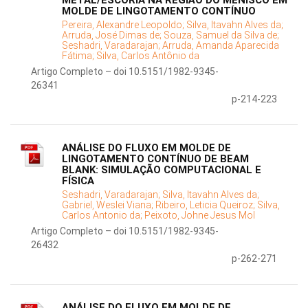
METAL/ESCÓRIA NA REGIÃO DO MENISCO EM
MOLDE DE LINGOTAMENTO CONTÍNUO
Pereira, Alexandre Leopoldo;
Silva, Itavahn Alves da;
Arruda, José Dimas de;
Souza, Samuel da Silva de;
Seshadri, Varadarajan;
Arruda, Amanda Aparecida
Fátima;
Silva, Carlos Antônio da
Artigo Completo – doi 10.5151/1982-9345-
26341
p-214-223
ANÁLISE DO FLUXO EM MOLDE DE
LINGOTAMENTO CONTÍNUO DE BEAM
BLANK: SIMULAÇÃO COMPUTACIONAL E
FÍSICA
Seshadri, Varadarajan;
Silva, Itavahn Alves da;
Gabriel, Weslei Viana;
Ribeiro, Leticia Queiroz;
Silva,
Carlos Antonio da;
Peixoto, Johne Jesus Mol
Artigo Completo – doi 10.5151/1982-9345-
26432
p-262-271
ANÁLISE DO FLUXO EM MOLDE DE