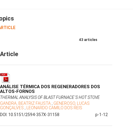
opics
ARTICLE
43 articles
Article
ANÁLISE TÉRMICA DOS REGENERADORES DOS
ALTOS-FORNOS
THERMAL ANALYSIS OF BLAST FURNACE´S HOT STOVE
GANDRA, BEATRIZ FAUSTA
;
GENEROSO, LUCAS
GONÇALVES
;
LEONARDO CAMILO DOS REIS
DOI: 10.5151/2594-357X-31158
p-1-12