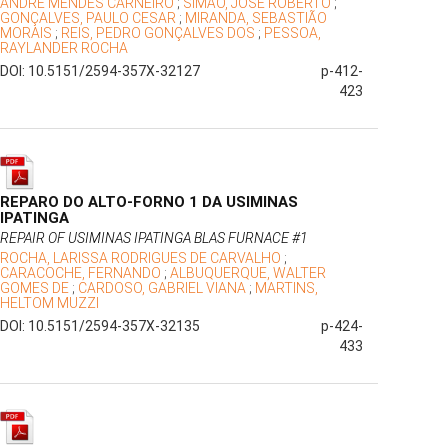
ANDRE MENDES CARNEIRO
;
SIMÃO, JOSÉ ROBERTO
;
GONÇALVES, PAULO CESAR
;
MIRANDA, SEBASTIÃO
MORAIS
;
REIS, PEDRO GONÇALVES DOS
;
PESSOA,
RAYLANDER ROCHA
DOI: 10.5151/2594-357X-32127
p-412-
423
REPARO DO ALTO-FORNO 1 DA USIMINAS
IPATINGA
REPAIR OF USIMINAS IPATINGA BLAS FURNACE #1
ROCHA, LARISSA RODRIGUES DE CARVALHO
;
CARACOCHE, FERNANDO
;
ALBUQUERQUE, WALTER
GOMES DE
;
CARDOSO, GABRIEL VIANA
;
MARTINS,
HELTOM MUZZI
DOI: 10.5151/2594-357X-32135
p-424-
433