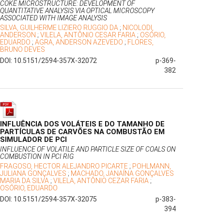
COKE MICROSTRUCTURE: DEVELOPMENT OF
QUANTITATIVE ANALYSIS VIA OPTICAL MICROSCOPY
ASSOCIATED WITH IMAGE ANALYSIS
SILVA, GUILHERME LIZIERO RUGGIO DA
;
NICOLODI,
ANDERSON
;
VILELA, ANTÔNIO CESAR FARIA
;
OSÓRIO,
EDUARDO
;
AGRA, ANDERSON AZEVEDO
;
FLORES,
BRUNO DEVES
DOI: 10.5151/2594-357X-32072
p-369-
382
INFLUÊNCIA DOS VOLÁTEIS E DO TAMANHO DE
PARTÍCULAS DE CARVÕES NA COMBUSTÃO EM
SIMULADOR DE PCI
INFLUENCE OF VOLATILE AND PARTICLE SIZE OF COALS ON
COMBUSTION IN PCI RIG
FRAGOSO, HECTOR ALEJANDRO PICARTE
;
POHLMANN,
JULIANA GONÇALVES
;
MACHADO, JANAÍNA GONÇALVES
MARIA DA SILVA
;
VILELA, ANTÔNIO CEZAR FARIA
;
OSÓRIO, EDUARDO
DOI: 10.5151/2594-357X-32075
p-383-
394