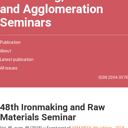
and Agglomeration
Seminars
Publication
About
Latest publication
All issues
ISSN 2594-357X
48th Ironmaking and Raw
Materials Seminar
Vol. 48 , num. 48 (2018) — Event part of
ABM WEEK 4th edition - 2018