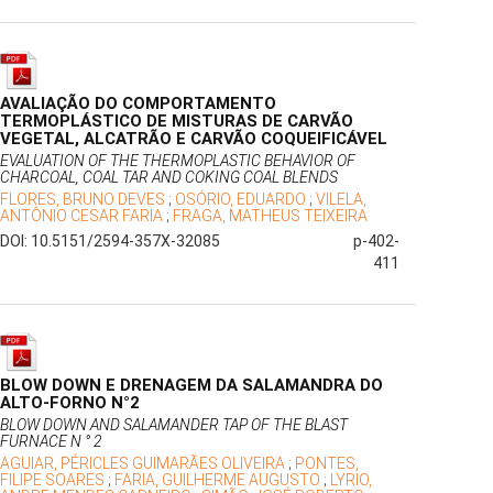
AVALIAÇÃO DO COMPORTAMENTO
TERMOPLÁSTICO DE MISTURAS DE CARVÃO
VEGETAL, ALCATRÃO E CARVÃO COQUEIFICÁVEL
EVALUATION OF THE THERMOPLASTIC BEHAVIOR OF
CHARCOAL, COAL TAR AND COKING COAL BLENDS
FLORES, BRUNO DEVES
;
OSÓRIO, EDUARDO
;
VILELA,
ANTÔNIO CESAR FARIA
;
FRAGA, MATHEUS TEIXEIRA
DOI: 10.5151/2594-357X-32085
p-402-
411
BLOW DOWN E DRENAGEM DA SALAMANDRA DO
ALTO-FORNO N°2
BLOW DOWN AND SALAMANDER TAP OF THE BLAST
FURNACE N ° 2
AGUIAR, PÉRICLES GUIMARÃES OLIVEIRA
;
PONTES,
FILIPE SOARES
;
FARIA, GUILHERME AUGUSTO
;
LYRIO,