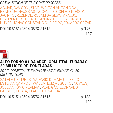
OPTIMIZATION OF THE COKE PROCESS
AGUIAR, DAVISON
;
SILVA, WELTON ANTONIO DA
;
HENRIQUE, NEUSSIAS INOCÊNCIO
;
COELHO, ROBSON
JACINTO
;
REZENDE, RODNEI DA SILVA
;
ARAUJO,
GLAUBER DE SOUSA DE
;
ANDRADE, LUIZ AFONSO DE
;
NUNES, JONAS CONSTANCIO
;
RIBEIRO, EDUARDO CEZAR
DOI: 10.5151/2594-357X-31613
p-176-
187
ALTO FORNO 01 DA ARCELORMITTAL TUBARÃO:
20 MILHÕES DE TONELADAS
ARCELORMITTAL TUBARAO BLAST FURNACE #1: 20
MILLION TONS
SATHLER, FILIPE
;
SILVA, FÁBIO DUMMER
;
RIBEIRO,
ESTEFAN CAMPOS
;
WASEM, LUIZ AUGUSTO
;
NOVAES,
JOSÉ ANTÔNIO PEREIRA
;
PERDIGÃO, LEONARDO
PASSOS
;
COSTA, CLAUDIO CÉSAR DA
DOI: 10.5151/2594-357X-31615
p-188-
199