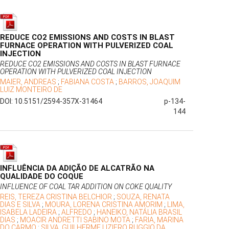
REDUCE CO2 EMISSIONS AND COSTS IN BLAST
FURNACE OPERATION WITH PULVERIZED COAL
INJECTION
REDUCE CO2 EMISSIONS AND COSTS IN BLAST FURNACE
OPERATION WITH PULVERIZED COAL INJECTION
MAIER, ANDREAS
;
FABIANA COSTA
;
BARROS, JOAQUIM
LUIZ MONTEIRO DE
DOI: 10.5151/2594-357X-31464
p-134-
144
INFLUÊNCIA DA ADIÇÃO DE ALCATRÃO NA
QUALIDADE DO COQUE
INFLUENCE OF COAL TAR ADDITION ON COKE QUALITY
REIS, TEREZA CRISTINA BELCHIOR
;
SOUZA, RENATA
DIAS E SILVA
;
MOURA, LORENA CRISTINA AMORIM
;
LIMA,
ISABELA LADEIRA
;
ALFREDO
;
HANEIKO, NATÁLIA BRASIL
DIAS
;
MOACIR ANDRETTI SABINO MOTA
;
FARIA, MARINA
DO CARMO
;
SILVA, GUILHERME LIZIERO RUGGIO DA