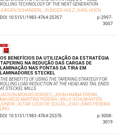
ROLLING TECHNOLOGY OF THE NEXT GENERATION
JÜRGEN SCHANDERL
;
RÜDIGER HOLZ
;
KARL HOEN
DOI: 10.5151/1983-4764-25357
p-2997-
3007
OS BENEFÍCIOS DA UTILIZAÇÃO DA ESTRATÉGIA
TAPERING NA REDUÇÃO DAS CARGAS DE
LAMINAÇÃO NAS PONTAS DA TIRA EM
LAMINADORES STECKEL
THE BENEFITS OF USING THE TAPERING STRATEGY FOR
ROLLING LOAD REDUCTION AT THE HEAD AND TAIL ENDS
AT STECKEL MILLS
JACSON MORAIS BORGES
;
JOHN HANNA FRENN
;
MAURÍCIO MARTINS PEREIRA
;
WILLY SCHUWARTEN
JÚNIOR
;
ALTAIR LÚCIO DE SOUZA
;
JOAO JÚNIO PEREIRA
LINO
DOI: 10.5151/1983-4764-25376
p-3008-
3019