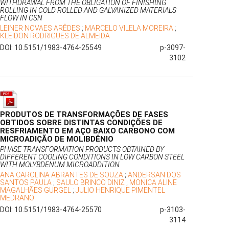
WITHDRAWAL FROM THE OBLIGATION OF FINISHING
ROLLING IN COLD ROLLED AND GALVANIZED MATERIALS
FLOW IN CSN
LEINER NOVAES ARÊDES
;
MARCELO VILELA MOREIRA
;
KLEIDON RODRIGUES DE ALMEIDA
DOI: 10.5151/1983-4764-25549
p-3097-
3102
PRODUTOS DE TRANSFORMAÇÕES DE FASES
OBTIDOS SOBRE DISTINTAS CONDIÇÕES DE
RESFRIAMENTO EM AÇO BAIXO CARBONO COM
MICROADIÇÃO DE MOLIBDÊNIO
PHASE TRANSFORMATION PRODUCTS OBTAINED BY
DIFFERENT COOLING CONDITIONS IN LOW CARBON STEEL
WITH MOLYBDENUM MICROADDITION
ANA CAROLINA ABRANTES DE SOUZA
;
ANDERSAN DOS
SANTOS PAULA
;
SAULO BRINCO DINIZ
;
MONICA ALINE
MAGALHÃES GURGEL
;
JULIO HENRIQUE PIMENTEL
MEDRANO
DOI: 10.5151/1983-4764-25570
p-3103-
3114