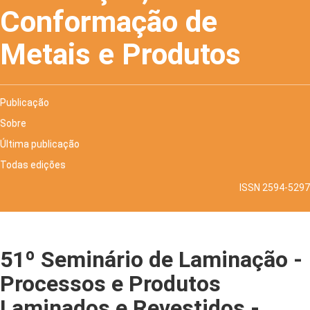
Conformação de
Metais e Produtos
Publicação
Sobre
Última publicação
Todas edições
ISSN 2594-5297
51º Seminário de Laminação -
Processos e Produtos
Laminados e Revestidos -