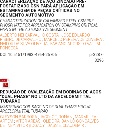
CARACTERIZAÇÃO DE AÇO ZINCADO PRÉ-
FOSFATIZADO CSN PARA APLICAÇÃO EM
ESTAMPAGEM DE PEÇAS CRÍTICAS NO
SEGMENTO AUTOMOTIVO
CHARACTERIZATION OF GALVANIZED STEEL CSN PRE-
PHOSPHATE FOR APPLICATION ON STAMPING CRITICAL
PARTS IN THE AUTOMOTIVE SEGMENT
ALBERTO NEI CARVALHO COSTA
;
JOSÉ EDUARDO
RIBEIRO DE CARVALHO
;
MARCELO PEREIRA DE OLIVEIRA
;
NEILOR DA SILVA OLIVEIRA
;
FABIANO AUGUSTO VALLIM
FONSECA
DOI: 10.5151/1983-4764-25706
p-3287-
3296
REDUÇÃO DE OVALIZAÇÃO EM BOBINAS DE AÇOS
“DUAL PHASE” NO LTQ DA ARCELORMITTAL
TUBARÃO
MASTERING COIL SAGGING OF DUAL PHASE HRC AT
ARCELORMITTAL TUBARÃO
GLEYSON BARBOSA
;
JACOLOT, RONAN
;
MARMULEV,
ARTEM
;
VITOR AREAS
;
OLIDEIRA, DANILO GONÇALVES
DE
;
NEY, VITOR BOGACY
;
DASSIE, CLAUDEMIR
;