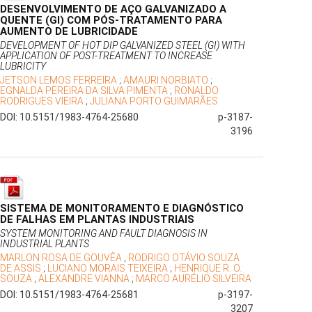
DESENVOLVIMENTO DE AÇO GALVANIZADO A
QUENTE (GI) COM PÓS-TRATAMENTO PARA
AUMENTO DE LUBRICIDADE
DEVELOPMENT OF HOT DIP GALVANIZED STEEL (GI) WITH
APPLICATION OF POST-TREATMENT TO INCREASE
LUBRICITY
JETSON LEMOS FERREIRA
;
AMAURI NORBIATO
;
EGNALDA PEREIRA DA SILVA PIMENTA
;
RONALDO
RODRIGUES VIEIRA
;
JULIANA PORTO GUIMARÃES
DOI: 10.5151/1983-4764-25680
p-3187-
3196
SISTEMA DE MONITORAMENTO E DIAGNÓSTICO
DE FALHAS EM PLANTAS INDUSTRIAIS
SYSTEM MONITORING AND FAULT DIAGNOSIS IN
INDUSTRIAL PLANTS
MARLON ROSA DE GOUVÊA
;
RODRIGO OTÁVIO SOUZA
DE ASSIS
;
LUCIANO MORAIS TEIXEIRA
;
HENRIQUE R. O.
SOUZA
;
ALEXANDRE VIANNA
;
MARCO AURÉLIO SILVEIRA
DOI: 10.5151/1983-4764-25681
p-3197-
3207