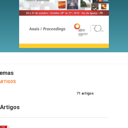
emas
 ARTIGOS
71 artigos
Artigos