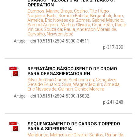
BRANCO – RESULTS AFTER 2 YEARS OF
OPERATION
Campos, Marina Braga;
Coelho, Tito Hugo
Nogueira;
Baitz, Romulo Batista;
Berganholi, Joao;
Almeida, Eric Novaes de;
Gomes, Gabriel Mauricio;
Samuel Augusto Martins Oliveira;
Conceição, Paulo
Vinicius Souza da;
Paula, Anderson Morais de;
Carvalho, Neivson José
Artigo – doi 10.5151/2594-5300-34511
p-317-330
REFRATÁRIO BÁSICO ISENTO DE CROMO
PARA DESGASEIFICADOR RH
Silva, Antônio Carlos Sant’anna da;
Gonçalves,
Geraldo Eduardo;
Silva, Wagner Moulin;
Almeida,
Eric Novaes de;
Galinari, Clenice Moreira
Artigo – doi 10.5151/2594-5300-15882
p-241-248
SEQUENCIAMENTO DE CARROS TORPEDO
PARA A SIDERURGIA
Mendonça, Matheus de Oliveira;
Santos, Renan da