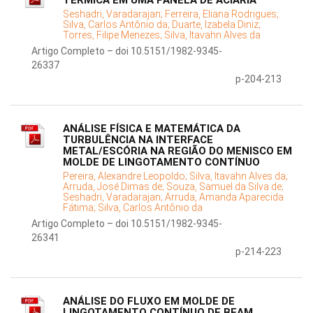
TÉRMICA EM UMA PANELA DE ACIARIA
Seshadri, Varadarajan;
Ferreira, Eliana Rodrigues;
Silva, Carlos Antônio da;
Duarte, Izabela Diniz;
Torres, Filipe Menezes;
Silva, Itavahn Alves da
Artigo Completo – doi 10.5151/1982-9345-
26337
p-204-213
ANÁLISE FÍSICA E MATEMÁTICA DA
TURBULÊNCIA NA INTERFACE
METAL/ESCÓRIA NA REGIÃO DO MENISCO EM
MOLDE DE LINGOTAMENTO CONTÍNUO
Pereira, Alexandre Leopoldo;
Silva, Itavahn Alves da;
Arruda, José Dimas de;
Souza, Samuel da Silva de;
Seshadri, Varadarajan;
Arruda, Amanda Aparecida
Fátima;
Silva, Carlos Antônio da
Artigo Completo – doi 10.5151/1982-9345-
26341
p-214-223
ANÁLISE DO FLUXO EM MOLDE DE
LINGOTAMENTO CONTÍNUO DE BEAM