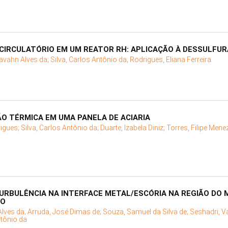
CIRCULATÓRIO EM UM REATOR RH: APLICAÇÃO À DESSULFU
Itavahn Alves da;
Silva, Carlos Antônio da;
Rodrigues, Eliana Ferreira
O TÉRMICA EM UMA PANELA DE ACIARIA
rigues;
Silva, Carlos Antônio da;
Duarte, Izabela Diniz;
Torres, Filipe Mene
TURBULÊNCIA NA INTERFACE METAL/ESCÓRIA NA REGIÃO DO 
UO
Alves da;
Arruda, José Dimas de;
Souza, Samuel da Silva de;
Seshadri, V
ntônio da