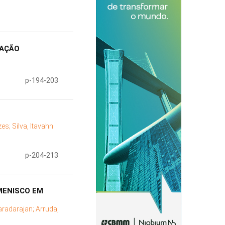
RAÇÃO
p-194-203
zes;
Silva, Itavahn
p-204-213
MENISCO EM
aradarajan;
Arruda,