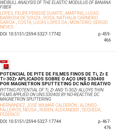
WEIBULL ANALYSIS OF THE ELASTIC MODULUS OF BANANA
FIBER
LOPES, FELIPE PERISSÉ DUARTE
;
MARTINS, LUCAS
BARBOSA DE SOUZA
;
ROSA, NATHALIA CARNEIRO
GARCIA
;
COSTA, LUCAS LOPES DA
;
MONTEIRO, SERGIO
NEVES
DOI: 10.5151/2594-5327-17742
p-459-
466
POTENCIAL DE PITE DE FILMES FINOS DE Ti, Zr E
Ti-30Zr APLICADOS SOBRE O AÇO UNS S30400
POR MAGNETRON SPUTTETING DC NÃO REATIVO
PITTING POTENTIAL OF Ti, Zr AND Ti-30Zr ALLOYS THIN
FILMS APPLIED ON UNS S30400 BY NO-REACTIVE DC
MAGNETRON SPUTTERING
HERNÁNDEZ, JOSÉ WILMAR CALDERÓN
;
ALONSO-
FALLEIROS, NEUSA
;
RUDEN, ALEXANDER
;
SEQUEDA,
FEDERICO
DOI: 10.5151/2594-5327-17744
p-467-
476