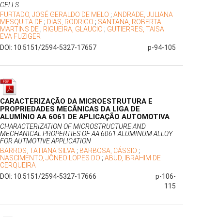
CELLS
FURTADO, JOSÉ GERALDO DE MELO
;
ANDRADE, JULIANA
MESQUITA DE
;
DIAS, RODRIGO
;
SANTANA, ROBERTA
MARTINS DE
;
RIGUEIRA, GLAUCIO
;
GUTIERRES, TAISA
EVA FUZIGER
DOI: 10.5151/2594-5327-17657
p-94-105
CARACTERIZAÇÃO DA MICROESTRUTURA E
PROPRIEDADES MECÂNICAS DA LIGA DE
ALUMÍNIO AA 6061 DE APLICAÇÃO AUTOMOTIVA
CHARACTERIZATION OF MICROSTRUCTURE AND
MECHANICAL PROPERTIES OF AA 6061 ALUMINUM ALLOY
FOR AUTMOTIVE APPLICATION
BARROS, TATIANA SILVA
;
BARBOSA, CÁSSIO
;
NASCIMENTO, JÔNEO LOPES DO
;
ABUD, IBRAHIM DE
CERQUEIRA
DOI: 10.5151/2594-5327-17666
p-106-
115