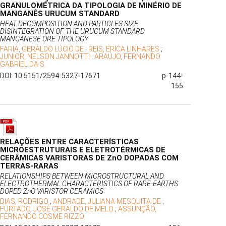
GRANULOMÉTRICA DA TIPOLOGIA DE MINÉRIO DE
MANGANÊS URUCUM STANDARD
HEAT DECOMPOSITION AND PARTICLES SIZE
DISINTEGRATION OF THE URUCUM STANDARD
MANGANESE ORE TIPOLOGY
FARIA, GERALDO LÚCIO DE
;
REIS, ÉRICA LINHARES
;
JUNIOR, NELSON JANNOTTI
;
ARAÚJO, FERNANDO
GABRIEL DA S.
DOI: 10.5151/2594-5327-17671
p-144-
155
RELAÇÕES ENTRE CARACTERÍSTICAS
MICROESTRUTURAIS E ELETROTÉRMICAS DE
CERÂMICAS VARISTORAS DE ZnO DOPADAS COM
TERRAS-RARAS
RELATIONSHIPS BETWEEN MICROSTRUCTURAL AND
ELECTROTHERMAL CHARACTERISTICS OF RARE-EARTHS
DOPED ZnO VARISTOR CERAMICS
DIAS, RODRIGO
;
ANDRADE, JULIANA MESQUITA DE
;
FURTADO, JOSÉ GERALDO DE MELO
;
ASSUNÇÃO,
FERNANDO COSME RIZZO