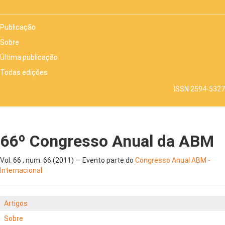
Publicação
Sobre
Última publicação
Todas edições
ISSN 2594-5327
66º Congresso Anual da ABM
Vol. 66 , num. 66 (2011) — Evento parte do
Congresso Anual ABM -
Internacional
Artigos
Sobre