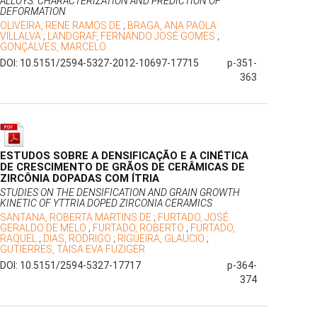
ALLOYS: CHARACTERIZATION AND PREDICTION OF
DEFORMATION
OLIVEIRA, RENE RAMOS DE
;
BRAGA, ANA PAOLA
VILLALVA
;
LANDGRAF, FERNANDO JOSÉ GOMES
;
GONÇALVES, MARCELO
DOI: 10.5151/2594-5327-2012-10697-17715
p-351-
363
ESTUDOS SOBRE A DENSIFICAÇÃO E A CINÉTICA
DE CRESCIMENTO DE GRÃOS DE CERÂMICAS DE
ZIRCÔNIA DOPADAS COM ÍTRIA
STUDIES ON THE DENSIFICATION AND GRAIN GROWTH
KINETIC OF YTTRIA DOPED ZIRCONIA CERAMICS
SANTANA, ROBERTA MARTINS DE
;
FURTADO, JOSÉ
GERALDO DE MELO
;
FURTADO, ROBERTO
;
FURTADO,
RAQUEL
;
DIAS, RODRIGO
;
RIGUEIRA, GLAUCIO
;
GUTIERRES, TAISA EVA FUZIGER
DOI: 10.5151/2594-5327-17717
p-364-
374