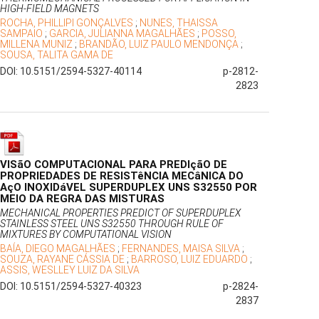
HIGH-FIELD MAGNETS
ROCHA, PHILLIPI GONÇALVES
;
NUNES, THAISSA
SAMPAIO
;
GARCIA, JULIANNA MAGALHÃES
;
POSSO,
MILLENA MUNIZ
;
BRANDÃO, LUIZ PAULO MENDONÇA
;
SOUSA, TALITA GAMA DE
DOI: 10.5151/2594-5327-40114
p-2812-
2823
VISãO COMPUTACIONAL PARA PREDIçãO DE
PROPRIEDADES DE RESISTêNCIA MECâNICA DO
AçO INOXIDáVEL SUPERDUPLEX UNS S32550 POR
MEIO DA REGRA DAS MISTURAS
MECHANICAL PROPERTIES PREDICT OF SUPERDUPLEX
STAINLESS STEEL UNS S32550 THROUGH RULE OF
MIXTURES BY COMPUTATIONAL VISION
BAÍA, DIEGO MAGALHÃES
;
FERNANDES, MAISA SILVA
;
SOUZA, RAYANE CÁSSIA DE
;
BARROSO, LUIZ EDUARDO
;
ASSIS, WESLLEY LUIZ DA SILVA
DOI: 10.5151/2594-5327-40323
p-2824-
2837