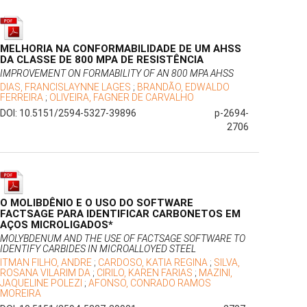
MELHORIA NA CONFORMABILIDADE DE UM AHSS
DA CLASSE DE 800 MPA DE RESISTÊNCIA
IMPROVEMENT ON FORMABILITY OF AN 800 MPA AHSS
DIAS, FRANCISLAYNNE LAGES
;
BRANDÃO, EDWALDO
FERREIRA
;
OLIVEIRA, FAGNER DE CARVALHO
DOI: 10.5151/2594-5327-39896
p-2694-
2706
O MOLIBDÊNIO E O USO DO SOFTWARE
FACTSAGE PARA IDENTIFICAR CARBONETOS EM
AÇOS MICROLIGADOS*
MOLYBDENUM AND THE USE OF FACTSAGE SOFTWARE TO
IDENTIFY CARBIDES IN MICROALLOYED STEEL
ITMAN FILHO, ANDRE
;
CARDOSO, KATIA REGINA
;
SILVA,
ROSANA VILARIM DA
;
CIRILO, KAREN FARIAS
;
MAZINI,
JAQUELINE POLEZI
;
AFONSO, CONRADO RAMOS
MOREIRA