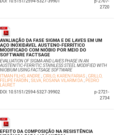
DOI: 10.5151/2594-5327-39901
p-2707-
2720
AVALIAÇÃO DA FASE SIGMA E DE LAVES EM UM
AÇO INOXIDÁVEL AUSTENO-FERRÍTICO
MODIFICADO COM NIÓBIO POR MEIO DO
SOFTWARE FACTSAGE
EVALUATION OF SIGMA AND LAVES PHASE IN AN
AUSTENITIC-FERRITIC STAINLESS STEEL MODIFIED WITH
NIOBIUM USING FACTSAGE SOFTWARE
ITMAN FILHO, ANDRE
;
CIRILO, KAREN FARIAS
;
GRILLO,
FELIPE FARDIN
;
SILVA, ROSANA VILARIM DA
;
PEDRO
LAURET
DOI: 10.5151/2594-5327-39902
p-2721-
2734
EFEITO DA COMPOSIÇÃO NA RESISTÊNCIA