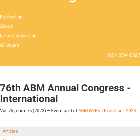
Publication
About
Latest publication
All issues
ISSN 2594-5327
76th ABM Annual Congress -
International
Vol. 76 , num. 76 (2023) — Event part of
ABM WEEK 7th edition - 2023
Articles