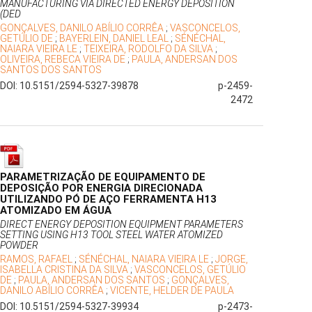
MANUFACTURING VIA DIRECTED ENERGY DEPOSITION
(DED
GONÇALVES, DANILO ABÍLIO CORRÊA
;
VASCONCELOS,
GETÚLIO DE
;
BAYERLEIN, DANIEL LEAL
;
SÉNÉCHAL,
NAIARA VIEIRA LE
;
TEIXEIRA, RODOLFO DA SILVA
;
OLIVEIRA, REBECA VIEIRA DE
;
PAULA, ANDERSAN DOS
SANTOS DOS SANTOS
DOI: 10.5151/2594-5327-39878
p-2459-
2472
PARAMETRIZAÇÃO DE EQUIPAMENTO DE
DEPOSIÇÃO POR ENERGIA DIRECIONADA
UTILIZANDO PÓ DE AÇO FERRAMENTA H13
ATOMIZADO EM ÁGUA
DIRECT ENERGY DEPOSITION EQUIPMENT PARAMETERS
SETTING USING H13 TOOL STEEL WATER ATOMIZED
POWDER
RAMOS, RAFAEL
;
SÉNÉCHAL, NAIARA VIEIRA LE
;
JORGE,
ISABELLA CRISTINA DA SILVA
;
VASCONCELOS, GETÚLIO
DE
;
PAULA, ANDERSAN DOS SANTOS
;
GONÇALVES,
DANILO ABÍLIO CORRÊA
;
VICENTE, HELDER DE PAULA
DOI: 10.5151/2594-5327-39934
p-2473-