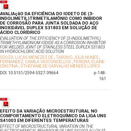
AVALIAçãO DA EFICIÊNCIA DO IODETO DE (3-
INDOLIMETIL)TRIMETILAMÔNIO COMO INIBIDOR
DE CORROSÃO PARA JUNTA SOLDADA DO AÇO
INOXIDÁVEL DUPLEX S31803 EM SOLUÇÃO DE
ÁCIDO CLORÍDRICO
EVALUATION OF THE EFFICIENCY OF (3-INDOLIMETHYL)
TRIMETHYLAMONIUM IODIDE AS A CORROSION INHIBITOR
FOR WELDED JOINT OF STAINLESS STEEL DUPLEX S31803
IN HYDROCHLORIC ACID SOLUTION
SOUZA, LUCAS MENEZES DE
;
TARDIVO, JÚLIA NUNES
;
FERNANDEZ, CAMILA VASCONCELLOS
;
PEREIRA, ELAINE
CRISTINA
;
STHEFANIE DE CARVALHO MENDES LOPES
DOI: 10.5151/2594-5327-39664
p-148-
161
EFEITO DA VARIAÇÃO MICROESTRUTURAL NO
COMPORTAMENTO ELETROQUÍMICO DA LIGA UNS
S41003 EM DIFERENTES TEMPERATURAS
EFFECT OF MICROSTRUCTURAL VARIATION ON THE
ELECTROCHEMICAL BEHAVIOUR OF UNS S41003 ALLOY AT