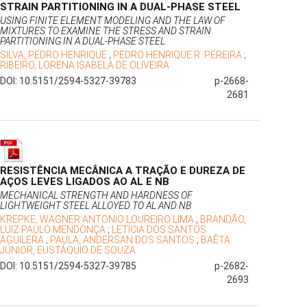
STRAIN PARTITIONING IN A DUAL-PHASE STEEL
USING FINITE ELEMENT MODELING AND THE LAW OF
MIXTURES TO EXAMINE THE STRESS AND STRAIN
PARTITIONING IN A DUAL-PHASE STEEL
SILVA, PEDRO HENRIQUE
;
PEDRO HENRIQUE R. PEREIRA
;
RIBEIRO, LORENA ISABELA DE OLIVEIRA
DOI: 10.5151/2594-5327-39783
p-2668-
2681
RESISTÊNCIA MECÂNICA A TRAÇÃO E DUREZA DE
AÇOS LEVES LIGADOS AO AL E NB
MECHANICAL STRENGTH AND HARDNESS OF
LIGHTWEIGHT STEEL ALLOYED TO AL AND NB
KREPKE, WAGNER ANTONIO LOUREIRO LIMA
;
BRANDÃO,
LUIZ PAULO MENDONÇA
;
LETÍCIA DOS SANTOS
AGUILERA
;
PAULA, ANDERSAN DOS SANTOS
;
BAÊTA
JÚNIOR, EUSTÁQUIO DE SOUZA
DOI: 10.5151/2594-5327-39785
p-2682-
2693