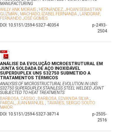
MANUFACTURING
WILLY ANK MORAIS
;
HERNÁNDEZ, JHOAN SEBASTIAN
GUZMÁN
;
MACHADO, IZABEL FERNANDA
;
LANDGRAF,
FERNANDO JOSÉ GOMES
DOI: 10.5151/2594-5327-40354
p-2493-
2504
ANÁLISE DA EVOLUÇÃO MICROESTRUTURAL EM
JUNTA SOLDADA DE AÇO INOXIDÁVEL
SUPERDUPLEX UNS S32750 SUBMETIDO A
TRATAMENTOS TÉRMICOS
ANALYSIS OF MICROSTRUCTURAL EVOLUTION IN UNS
S32750 SUPERDUPLEX STAINLESS STEEL WELDED JOINT
SUBJECTED TO HEAT TREATMENTS
BARBOSA, CÁSSIO
;
BARBOSA, EDVAN DA SILVA
;
PARDAL, JUAN MANUEL
;
TAVARES, SERGIO SOUTO
MAIOR
DOI: 10.5151/2594-5327-38714
p-2505-
2516