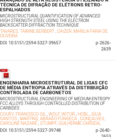
AVANÇADO DE ALTA RESISTÊNCIA UTILIZANDO A
TÉCNICA DE DIFRAÇÃO DE ELÉTRONS RETRO-
ESPALHADOS
MICROSTRUCTURAL QUANTIFICATION OF ADVANCED
HIGH STRENGTH STEEL USING THE ELECTRON
BACKSCATTER DIFFRACTION TECHNIQUE
TAVARES, TAIRINE BERBERT
;
CAIZER, MARILIA FARIA DE
OLIVEIRA
DOI: 10.5151/2594-5327-39657
p-2626-
2639
ENGENHARIA MICROESTRUTURAL DE LIGAS CFC
DE MÉDIA ENTROPIA ATRAVÉS DA DISTRIBUIÇÃO
CONTROLADA DE CARBONETOS
MICROSTRUCTURAL ENGINEERING OF MEDIUM-ENTROPY
FCC ALLOYS THROUGH CONTROLLED DISTRIBUTION OF
CARBIDES
COURY, FRANCISCO GIL
;
WOLF, WITOR
;
HOBL, JÚLIA
SANTOS
;
MARTINS, ABRAÃO FONSECA
;
GONÇALVES,
CAROLINE NAZARÉ
;
STUMPF, GUILHERME CARDEAL
DOI: 10.5151/2594-5327-39748
p-2640-
2653