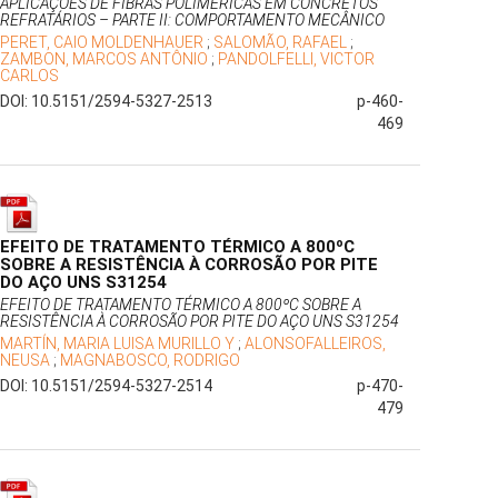
APLICAÇÕES DE FIBRAS POLIMÉRICAS EM CONCRETOS
REFRATÁRIOS – PARTE II: COMPORTAMENTO MECÂNICO
PERET, CAIO MOLDENHAUER
;
SALOMÃO, RAFAEL
;
ZAMBON, MARCOS ANTÔNIO
;
PANDOLFELLI, VICTOR
CARLOS
DOI: 10.5151/2594-5327-2513
p-460-
469
EFEITO DE TRATAMENTO TÉRMICO A 800ºC
SOBRE A RESISTÊNCIA À CORROSÃO POR PITE
DO AÇO UNS S31254
EFEITO DE TRATAMENTO TÉRMICO A 800ºC SOBRE A
RESISTÊNCIA À CORROSÃO POR PITE DO AÇO UNS S31254
MARTÍN, MARIA LUISA MURILLO Y
;
ALONSOFALLEIROS,
NEUSA
;
MAGNABOSCO, RODRIGO
DOI: 10.5151/2594-5327-2514
p-470-
479