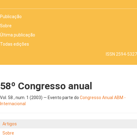
Publicação
Sobre
Última publicação
Todas edições
ISSN 2594-5327
58º Congresso anual
Vol. 58 , num. 1 (2003) — Evento parte do
Congresso Anual ABM -
Internacional
Artigos
Sobre