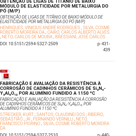
OBTENÇÃO DE LIGAS DE TITÂNIO DE BAIXO
MÓDULO DE ELASTICIDADE POR METALURGIA DO
PÓ (M/P)
OBTENÇÃO DE LIGAS DE TITÂNIO DE BAIXO MÓDULO DE
ELASTICIDADE POR METALURGIA DO PÓ (M/P)
HENRIQUES, VINICIUS ANDRÉ RODRIGUES
;
SILVA, COSME
ROBERTO MOREIRA DA
;
CAIRO, CARLOS ALBERTO ALVES
;
NETO, CARLOS DE MOURA
;
BRESSIANI, JOSÉ CARLOS
DOI: 10.5151/2594-5327-2509
p-431-
439
FABRICAÇÃO E AVALIAÇÃO DA RESISTÊNCIA À
CORROSÃO DE CADINHOS CERÂMICOS DE Si₃N₄-
Y₃Al₅O₁₂ POR ALUMÍNIO FUNDIDO A 1150 ºC
FABRICAÇÃO E AVALIAÇÃO DA RESISTÊNCIA À CORROSÃO
DE CADINHOS CERÂMICOS DE Si₃N₄-Y₃Al₅O₁₂ POR
ALUMÍNIO FUNDIDO A 1150 ºC
STRECKER, KURT
;
SANTOS, CLAUDINEI DOS
;
RIBEIRO,
SEBASTIÃO
;
JR., FERNANDO VERNILLI
;
NETO,
FRANCISCO PIORINO
;
SILVA, COSME ROBERTO MOREIRA
DA
DOI: 10.5151/2594-5327-2510
p-440-